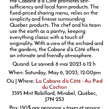
the Cabane d'à Côté promotes self-
sufficiency and local farm products. The
fixed-priced sharing menu, relies on the
simplicity and finesse surrounding
Quebec products. The chef and his team
use the earth as a pantry, keeping
everything classic with a touch of
originality. With a view of the orchard and
the gardens, the Cabane d’à Côté offers
an intimate and friendly atmosphere.
Quand: Le samedi 6 mai 2023 à 12 h
When: Saturday, May 6, 2023, 12:00pm
Où | Where:
La Cabane d’à Côté - Au Pied
du Cochon
3595 Mnt Robillard, Mirabel, Québec,
J7N 2S3
Prix: 150$ par personne + taxes et service