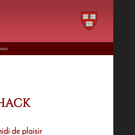
vice
SHACK
di de plaisir