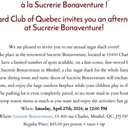
à la Sucrerie Bonaventure !
rd Club of Quebec invites you an aftern
at Sucrerie Bonaventure!
We are pleased to invite you to our annual sugar shack event!
take place at the renowned Sucrerie Bonaventure, located at 15400 Char
 have a limited number of spots available, on a first-come, first-served
 Sucrerie Bonaventure in Mirabel, a chic sugar shack for the whole fami
ew dining room and rustic decor of Sucrerie Bonaventure will enchan
-farm, and enjoy the large outdoor fireplace while your children play in
he parking lot is even completely paved, so no more mud in your boot
 syrop season menu as much as you want and enjoy the activities: fun g
When:
Saturday, April 27th, 2024, at 12:00 PM
Where:
Sucrerie Bonaventure
, 15 400 rue Charles, Mirabel, QC, J7J 0V
Regular Price: $45.00 per person + taxes + tip