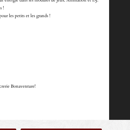
eur énergie dans les modules de jeux. Animation et DJ.
s !
our les petits et les grands !
crerie Bonaventure!