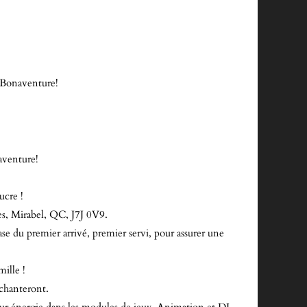
e Bonaventure!
aventure!
ucre !
es, Mirabel, QC, J7J 0V9.
se du premier arrivé, premier servi, pour assurer une
ille !
nchanteront.