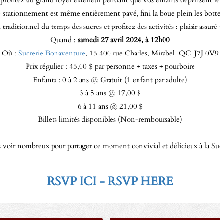
et profitez du grand foyer extérieur pendant que vos enfants dépensent l
 stationnement est même entièrement pavé, fini la boue plein les botte
aditionnel du temps des sucres et profitez des activités : plaisir assuré p
Quand :
samedi 27 avril 2024, à 12h00
Où :
Sucrerie Bonaventure
, 15 400 rue Charles, Mirabel, QC, J7J 0V9
Prix ​​régulier : 45,00 $ par personne + taxes + pourboire
Enfants : 0 à 2 ans @ Gratuit (1 enfant par adulte)
3 à 5 ans @ 17,00 $
6 à 11 ans @ 21,00 $
Billets limités disponibles (Non-remboursable)
 voir nombreux pour partager ce moment convivial et délicieux à la Su
RSVP ICI - RSVP HERE