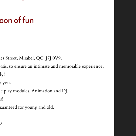
oon of fun
les Street, Mirabel, QC, J7J 0V9.
 basis, to ensure an intimate and memorable experience.
ly!
t you.
 the play modules. Animation and DJ.
s!
uaranteed for young and old.
9