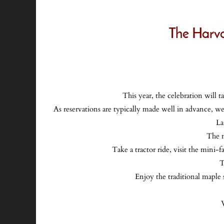
The Harva
This year, the celebration will 
As reservations are typically made well in advance, we
La
The n
Take a tractor ride, visit the mini
T
Enjoy the traditional maple