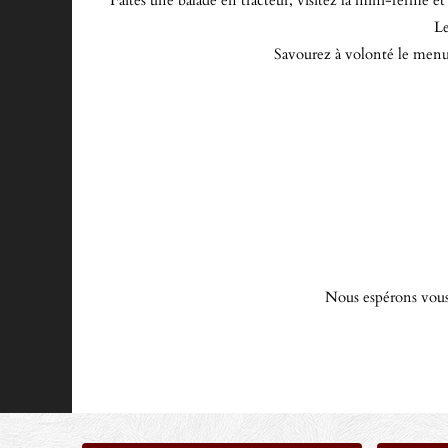
Faites une balade en tracteur, visitez la mini-ferme 
Le
Savourez à volonté le menu tr
Nous espérons vous