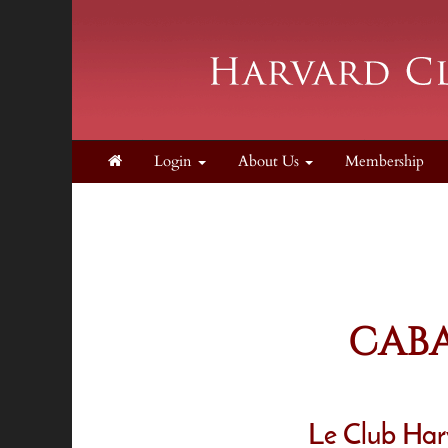
Login
About Us
Membership
CABA
Le Club Harv